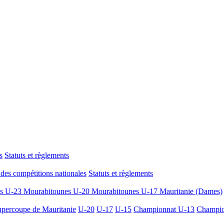
s
Statuts et règlements
des compétitions nationales
Statuts et règlements
es U-23
Mourabitounes U-20
Mourabitounes U-17
Mauritanie (Dames)
percoupe de Mauritanie
U-20
U-17
U-15
Championnat U-13
Champio