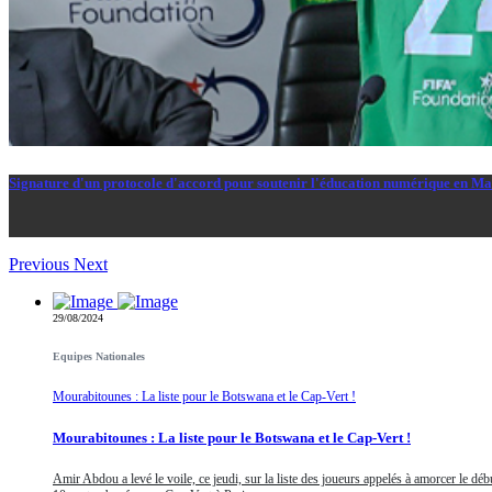
Signature d'un protocole d'accord pour soutenir l'éducation numérique en Ma
Un protocole d’accord tripartite a été signé ce vendredi matin entre le
Previous
Next
29/08/2024
Equipes Nationales
Mourabitounes : La liste pour le Botswana et le Cap-Vert !
Mourabitounes : La liste pour le Botswana et le Cap-Vert !
Amir Abdou a levé le voile, ce jeudi, sur la liste des joueurs appelés à amorcer le