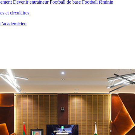
pement
Devenir entraîneur
Football de base
Football féminin
es et circulaires
 d’académicien