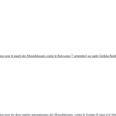
tion pour le match des Mourabitounes contre le Botswana (7 septembre) au stade Cheikha Boïdiy
ion pour les deux matchs internationaux des Mourabitounes, contre le Soudan (6 juin) et le Séné