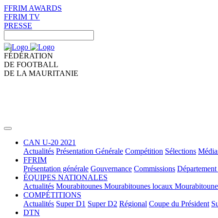
FFRIM AWARDS
FFRIM TV
PRESSE
FÉDÉRATION
DE FOOTBALL
DE LA MAURITANIE
CAN U-20 2021
Actualités
Présentation Générale
Compétition
Sélections
Média
FFRIM
Présentation générale
Gouvernance
Commissions
Département 
ÉQUIPES NATIONALES
Actualités
Mourabitounes
Mourabitounes locaux
Mourabitoun
COMPÉTITIONS
Actualités
Super D1
Super D2
Régional
Coupe du Président
Su
DTN