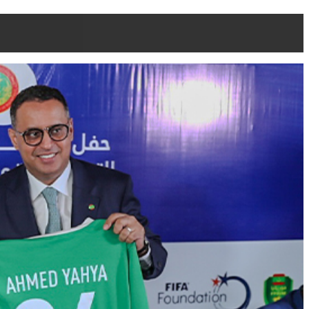
réu...