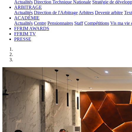
Actualités
Direction Technique Nationale
Stratégie de dévelop
ARBITRAGE
Actualités
Direction de l'Arbitrage
Arbitres
Devenir arbitre
Text
ACADÉMIE
Actualités
Centre
Pensionnaires
Staff
Compétitions
Vis ma vie
FFRIM AWARDS
FFRIM TV
PRESSE