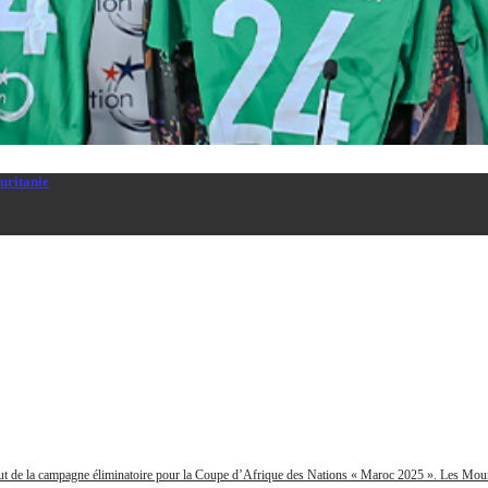
uritanie
 Ministère de l’Éducation et de la Réforme du Système Éducatif, la ...
 début de la campagne éliminatoire pour la Coupe d’Afrique des Nations « Maroc 2025 ». Les Mou