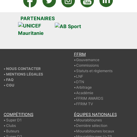
PARTENAIRES
FFRIM
Gouvernance
Commissions
NOUS CONTACTER
Statuts et règlements
MENTIONS LÉGALES
LNF
FAQ
DTN
CGU
Arbitrage
Académie
FFRIM AWARDS
FFRIM TV
COMPÉTITIONS
ÉQUIPES NATIONALES
Super D1
Mourabitounes
Clubs
Dernière sélection
Buteurs
Mourabitounes locaux
Super D2
Mourabitounes U-23