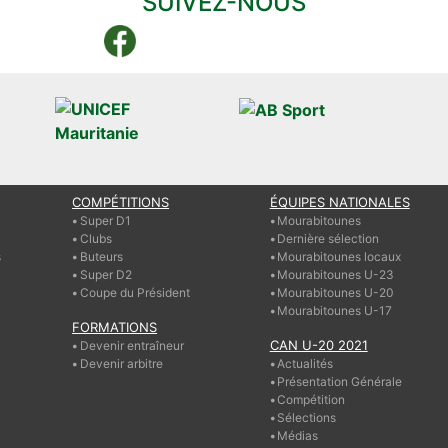
SUIVEZ-NOUS
COMPÉTITIONS
ÉQUIPES NATIONALES
Super D1
Mourabitounes
Clubs
Dernière sélection
s
Buteurs
Mourabitounes locaux
Super D2
Mourabitounes U-23
Coupe du Président
Mourabitounes U-20
Mourabitounes U-17
FORMATIONS
CAN U-20 2021
Devenir entraîneur
Devenir arbitre
Actualités
Présentation Générale
Compétition
Sélections