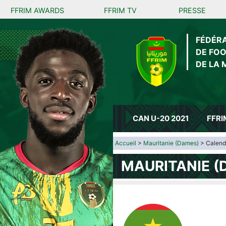
FFRIM AWARDS
FFRIM TV
PRESSE
FÉDÉR
DE FO
DE LA 
CAN U-20 2021
FFRI
Accueil
>
Mauritanie (Dames)
> Calendr
MAURITANIE (