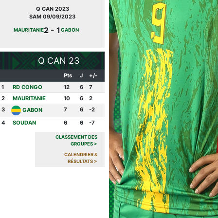
Q CAN 2023
JOURNÉE FIFA
SAM 09/09/2023
MAR 27/09/2022
2 - 1
2 -
MAURITANIE
GABON
MAURITANIE
CONGO
0
Q CAN 23
Pts
J
+/-
1
RD CONGO
12
6
7
2
MAURITANIE
10
6
2
3
7
6
-2
GABON
4
SOUDAN
6
6
-7
CLASSEMENT DES
GROUPES
>
CALENDRIER &
RÉSULTATS
>