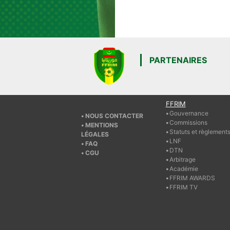
PARTENAIRES
FFRIM
Gouvernance
NOUS CONTACTER
Commissions
MENTIONS
Statuts et règlement
LÉGALES
LNF
FAQ
DTN
CGU
Arbitrage
Académie
FFRIM AWARDS
FFRIM TV