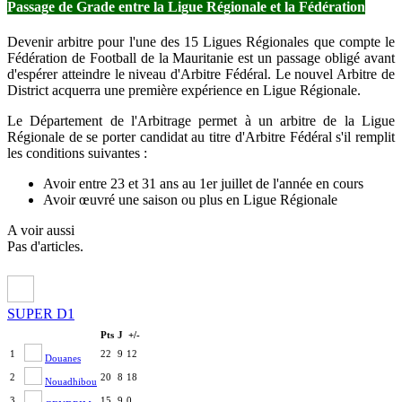
Passage de Grade entre la Ligue Régionale et la Fédération
Devenir arbitre pour l'une des 15 Ligues Régionales que compte le
Fédération de Football de la Mauritanie est un passage obligé avant
d'espérer atteindre le niveau d'Arbitre Fédéral. Le nouvel Arbitre de
District acquerra une première expérience en Ligue Régionale.
Le Département de l'Arbitrage permet à un arbitre de la Ligue
Régionale de se porter candidat au titre d'Arbitre Fédéral s'il remplit
les conditions suivantes :
Avoir entre 23 et 31 ans au 1er juillet de l'année en cours
Avoir œuvré une saison ou plus en Ligue Régionale
A voir aussi
Pas d'articles.
SUPER D1
Pts
J
+/-
1
22
9
12
Douanes
2
20
8
18
Nouadhibou
3
15
9
0