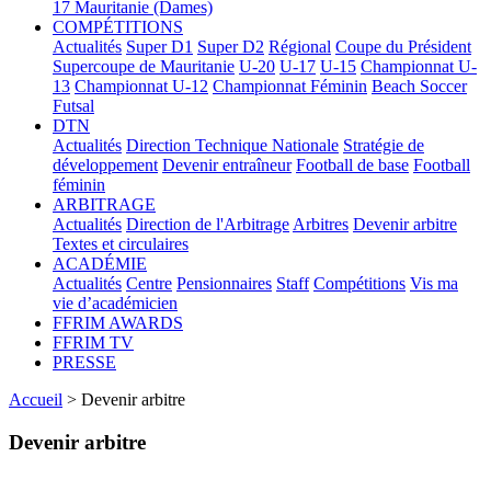
17
Mauritanie (Dames)
COMPÉTITIONS
Actualités
Super D1
Super D2
Régional
Coupe du Président
Supercoupe de Mauritanie
U-20
U-17
U-15
Championnat U-
13
Championnat U-12
Championnat Féminin
Beach Soccer
Futsal
DTN
Actualités
Direction Technique Nationale
Stratégie de
développement
Devenir entraîneur
Football de base
Football
féminin
ARBITRAGE
Actualités
Direction de l'Arbitrage
Arbitres
Devenir arbitre
Textes et circulaires
ACADÉMIE
Actualités
Centre
Pensionnaires
Staff
Compétitions
Vis ma
vie d’académicien
FFRIM AWARDS
FFRIM TV
PRESSE
Accueil
> Devenir arbitre
Devenir arbitre