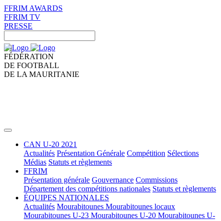
FFRIM AWARDS
FFRIM TV
PRESSE
FÉDÉRATION
DE FOOTBALL
DE LA MAURITANIE
CAN U-20 2021
Actualités
Présentation Générale
Compétition
Sélections
Médias
Statuts et règlements
FFRIM
Présentation générale
Gouvernance
Commissions
Département des compétitions nationales
Statuts et règlements
ÉQUIPES NATIONALES
Actualités
Mourabitounes
Mourabitounes locaux
Mourabitounes U-23
Mourabitounes U-20
Mourabitounes U-