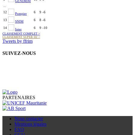
GENDRIM
...
12
6
9
-6
Pompier
13
6
8
-6
SNIM
14
6
9
-10
Inter
CLASSEMENT COMPLET
>
CLASSEMENT SUPER D2
>
Tweets by ffrim
SUIVEZ-NOUS
PARTENAIRES
Nous contacter
Mentions légales
FAQ
CGU