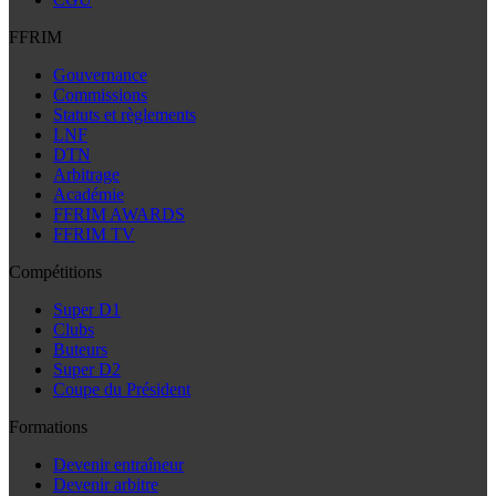
FFRIM
Gouvernance
Commissions
Statuts et règlements
LNF
DTN
Arbitrage
Académie
FFRIM AWARDS
FFRIM TV
Compétitions
Super D1
Clubs
Buteurs
Super D2
Coupe du Président
Formations
Devenir entraîneur
Devenir arbitre