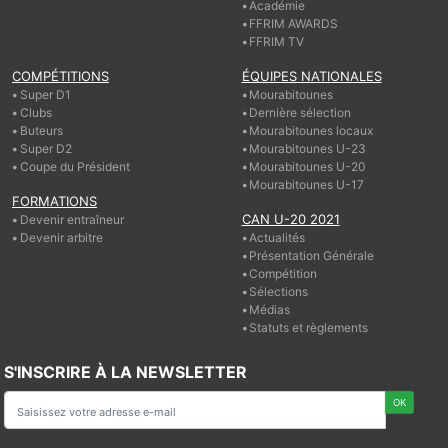
Académie
FFRIM AWARDS
FFRIM TV
COMPÉTITIONS
ÉQUIPES NATIONALES
Super D1
Mourabitounes
Clubs
Dernière sélection
Buteurs
Mourabitounes locaux
Super D2
Mourabitounes U-23
Coupe du Président
Mourabitounes U-20
Mourabitounes U-17
FORMATIONS
CAN U-20 2021
Devenir entraîneur
Devenir arbitre
Actualités
Présentation Générale
Compétition
Sélections
Médias
Statuts et règlements
S'INSCRIRE À LA NEWSLETTER