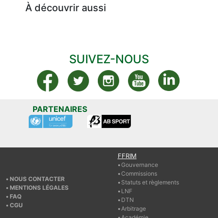
À découvrir aussi
SUIVEZ-NOUS
PARTENAIRES
FFRIM
Gouvernance
Commissions
NOUS CONTACTER
Statuts et règlements
MENTIONS LÉGALES
LNF
FAQ
DTN
CGU
Arbitrage
Académie