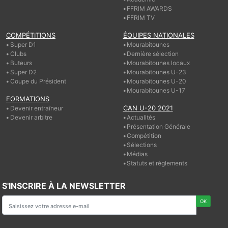
FFRIM AWARDS
FFRIM TV
COMPÉTITIONS
ÉQUIPES NATIONALES
Super D1
Mourabitounes
Clubs
Dernière sélection
Buteurs
Mourabitounes locaux
Super D2
Mourabitounes U-23
Coupe du Président
Mourabitounes U-20
Mourabitounes U-17
FORMATIONS
CAN U-20 2021
Devenir entraîneur
Devenir arbitre
Actualités
Présentation Générale
Compétition
Sélections
Médias
Statuts et règlements
S'INSCRIRE À LA NEWSLETTER