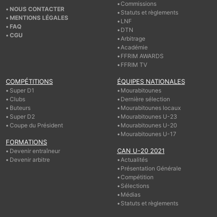
Commissions
NOUS CONTACTER
Statuts et règlements
MENTIONS LÉGALES
LNF
FAQ
DTN
CGU
Arbitrage
Académie
FFRIM AWARDS
FFRIM TV
COMPÉTITIONS
ÉQUIPES NATIONALES
Super D1
Mourabitounes
Clubs
Dernière sélection
Buteurs
Mourabitounes locaux
Super D2
Mourabitounes U-23
Coupe du Président
Mourabitounes U-20
Mourabitounes U-17
FORMATIONS
CAN U-20 2021
Devenir entraîneur
Devenir arbitre
Actualités
Présentation Générale
Compétition
Sélections
Médias
Statuts et règlements