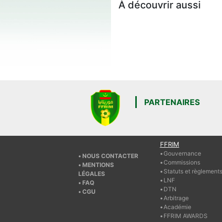
À découvrir aussi
PARTENAIRES
FFRIM
Gouvernance
NOUS CONTACTER
Commissions
MENTIONS
Statuts et règlement
LÉGALES
LNF
FAQ
DTN
CGU
Arbitrage
Académie
FFRIM AWARDS