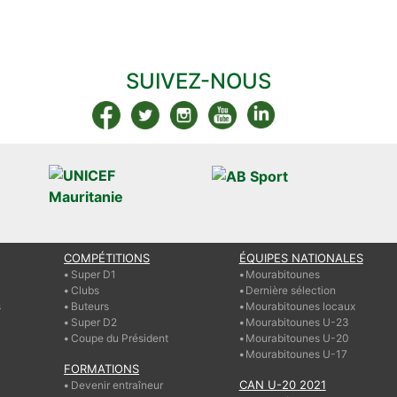
SUIVEZ-NOUS
COMPÉTITIONS
ÉQUIPES NATIONALES
Super D1
Mourabitounes
Clubs
Dernière sélection
s
Buteurs
Mourabitounes locaux
Super D2
Mourabitounes U-23
Coupe du Président
Mourabitounes U-20
Mourabitounes U-17
FORMATIONS
CAN U-20 2021
Devenir entraîneur