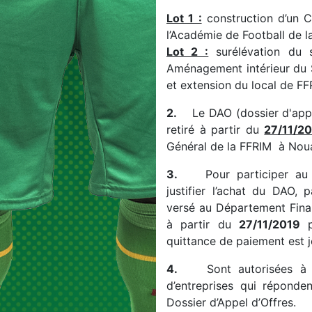
Lot 1 :
construction d’un C
l’Académie de Football de l
Lot 2 :
surélévation du 
Aménagement intérieur du S
et extension du local de F
2.
Le DAO (dossier d'appel 
retiré à partir du
27/11/2
Général de la FFRIM à Nou
3.
Pour participer au pré
justifier l’achat du DAO, 
versé au Département Fina
à partir du
27/11/2019
p
quittance de paiement est jo
4.
Sont autorisées à so
d’entreprises qui réponden
Dossier d’Appel d’Offres.