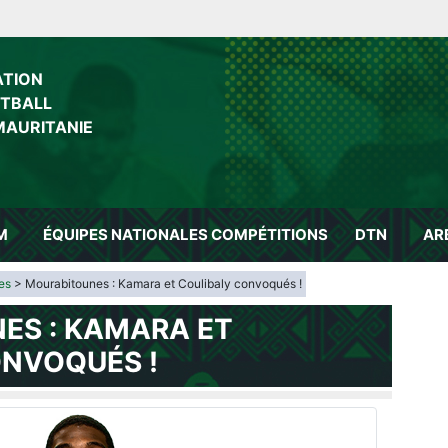
ATION
OTBALL
MAURITANIE
M
ÉQUIPES NATIONALES
COMPÉTITIONS
DTN
AR
es
> Mourabitounes : Kamara et Coulibaly convoqués !
ES : KAMARA ET
ONVOQUÉS !