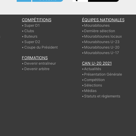
COMPÉTITIONS
ÉQUIPES NATIONALES
Super D1
Mourabitounes
Clubs
Dernière sélection
s
Buteurs
Mourabitounes locaux
Super D2
Mourabitounes U-23
Coupe du Président
Mourabitounes U-20
Mourabitounes U-17
FORMATIONS
CAN U-20 2021
Devenir entraîneur
Devenir arbitre
Actualités
Présentation Générale
Compétition
Sélections
Médias
Statuts et règlements