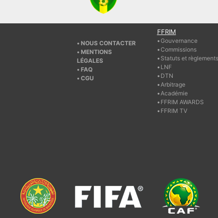
FFRIM
Gouvernance
NOUS CONTACTER
Commissions
MENTIONS
Statuts et règlement
LÉGALES
LNF
FAQ
DTN
CGU
Arbitrage
Académie
FFRIM AWARDS
FFRIM TV