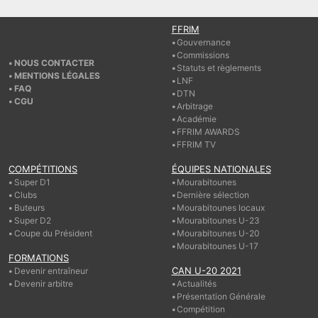
FFRIM
Gouvernance
Commissions
NOUS CONTACTER
Statuts et règlements
MENTIONS LÉGALES
LNF
FAQ
DTN
CGU
Arbitrage
Académie
FFRIM AWARDS
FFRIM TV
COMPÉTITIONS
ÉQUIPES NATIONALES
Super D1
Mourabitounes
Clubs
Dernière sélection
Buteurs
Mourabitounes locaux
Super D2
Mourabitounes U-23
Coupe du Président
Mourabitounes U-20
Mourabitounes U-17
FORMATIONS
CAN U-20 2021
Devenir entraîneur
Devenir arbitre
Actualités
Présentation Générale
Compétition