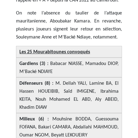
rappelé en « A » depuis la CAN 2022 au Cameroun.
On note l’absence du taulier de l’attaque
mauritanienne, Aboubakar Kamara. En revanche,
plusieurs joueurs signent leur retour en sélection,
Souleymane Anne et M’Backé Ndiaye, notamment.
Les 25 Mourabitounes convoqués
Gardiens (3) :
Babacar NIASSE, Mamadou DIOP,
M’Backé NDIAYE
Défenseurs (8) :
M. Dellah YALI, Lamine BA, El
Hassen HOUEIBIB, Saïd IMIGENE, Ibrahima
KEITA, Nouh Mohamed EL ABD, Aly ABEID,
Khadim DIAW
Milieux (6) :
Mouhsine BODDA, Guessouma
FOFANA, Bakari CAMARA, Abdallahi MAHMOUD,
Oumar NGOM, Beyatt LEKOUEIRY