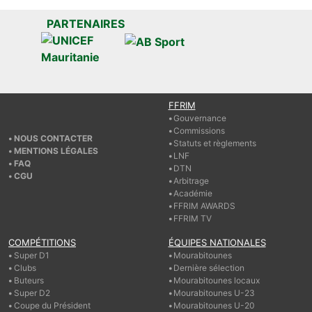
PARTENAIRES
FFRIM
Gouvernance
Commissions
NOUS CONTACTER
Statuts et règlements
MENTIONS LÉGALES
LNF
FAQ
DTN
CGU
Arbitrage
Académie
FFRIM AWARDS
FFRIM TV
COMPÉTITIONS
ÉQUIPES NATIONALES
Super D1
Mourabitounes
Clubs
Dernière sélection
Buteurs
Mourabitounes locaux
Super D2
Mourabitounes U-23
Coupe du Président
Mourabitounes U-20