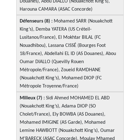
Douanes), Abou DIALLO (Nouakchott King’s),
Harouna CAMARA (ASAC Concorde)
Défenseurs (8) :
Mohamed SARR (Nouakchott
King’s), Demba YATERA (US Créteil-
Lusitanos/France), El Mokhtar BILAL (FC
Nouadhibou), Lassana CISSÉ (Bourges Foot
18/France), Abdellahi EL ID (AS Douanes), Abou
Oumar DIALLO (Quevilly Rouen
Métropole/France), Zoueid RAMDHANE
(Nouakchott King’s), Mohamed DIOP (FC
Métropole Troyenne/France)
Milieux (7) :
Sidi Ahmed MOHAMED EL ABD
(Nouakchott King’s), Adama DIOP (SO
Cholet/France), Ely BOWBA (AS Douanes),
Mohamed IMIGINE (AS Garde), Mohamed
Lemine HAWBOTT (Nouakchott King’s), Oumar
M’BARECK (ASAC Concorde), Moulay Mhamed