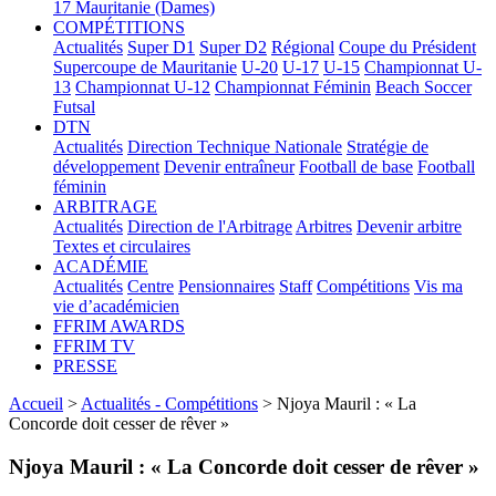
17
Mauritanie (Dames)
COMPÉTITIONS
Actualités
Super D1
Super D2
Régional
Coupe du Président
Supercoupe de Mauritanie
U-20
U-17
U-15
Championnat U-
13
Championnat U-12
Championnat Féminin
Beach Soccer
Futsal
DTN
Actualités
Direction Technique Nationale
Stratégie de
développement
Devenir entraîneur
Football de base
Football
féminin
ARBITRAGE
Actualités
Direction de l'Arbitrage
Arbitres
Devenir arbitre
Textes et circulaires
ACADÉMIE
Actualités
Centre
Pensionnaires
Staff
Compétitions
Vis ma
vie d’académicien
FFRIM AWARDS
FFRIM TV
PRESSE
Accueil
>
Actualités - Compétitions
> Njoya Mauril : « La
Concorde doit cesser de rêver »
Njoya Mauril : « La Concorde doit cesser de rêver »