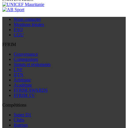
Nous contacter
Mentions légales
FAQ
CGU
FFRIM
Gouvernance
Commissions
Statuts et règlements
LNF
DTN
Arbitrage
Académie
FFRIM AWARDS
FFRIM TV
Compétitions
Super D1
Clubs
Buteurs