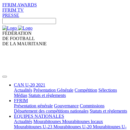
FFRIM AWARDS
FFRIM TV
PRESSE
FÉDÉRATION
DE FOOTBALL
DE LA MAURITANIE
CAN U-20 2021
Actualités
Présentation Générale
Compétition
Sélections
Médias
Statuts et règlements
FFRIM
Présentation générale
Gouvernance
Commissions
Département des compétitions nationales
Statuts et règlements
ÉQUIPES NATIONALES
Actualités
Mourabitounes
Mourabitounes locaux
Mourabitounes U-23
Mourabitounes U-20
Mourabitounes U-