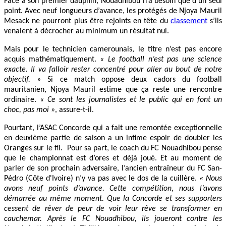
Face à son premier dauphin, Nouadhibou n’a besoin que d’un seul
point. Avec neuf longueurs d’avance, les protégés de Njoya Mauril
Mesack ne pourront plus être rejoints en tête du
classement
s’ils
venaient à décrocher au minimum un résultat nul.
Mais pour le technicien camerounais, le titre n’est pas encore
acquis mathématiquement.
« Le football n’est pas une science
exacte. Il va falloir rester concentré pour aller au bout de notre
objectif. »
Si ce match oppose deux cadors du football
mauritanien, Njoya Mauril estime que ça reste une rencontre
ordinaire.
« Ce sont les journalistes et le public qui en font un
choc, pas moi »
, assure-t-il.
Pourtant, l’ASAC Concorde qui a fait une remontée exceptionnelle
en deuxième partie de saison a un infime espoir de doubler les
Oranges sur le fil. Pour sa part, le coach du FC Nouadhibou pense
que le championnat est d’ores et déjà joué. Et au moment de
parler de son prochain adversaire, l’ancien entraîneur du FC San-
Pédro (Côte d'Ivoire) n’y va pas avec le dos de la cuillère.
« Nous
avons neuf points d’avance. Cette compétition, nous l’avons
démarrée au même moment. Que la Concorde et ses supporters
cessent de rêver de peur de voir leur rêve se transformer en
cauchemar. Après le FC Nouadhibou, ils joueront contre les