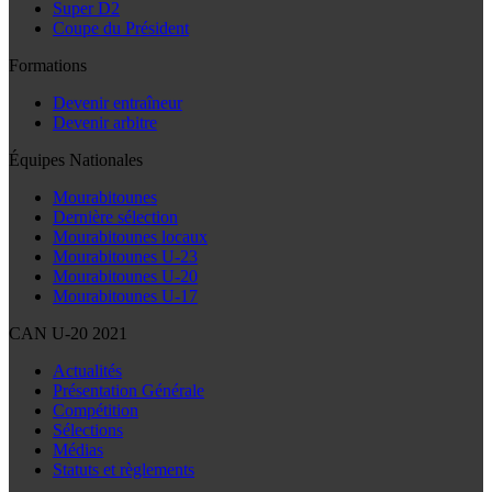
Super D2
Coupe du Président
Formations
Devenir entraîneur
Devenir arbitre
Équipes Nationales
Mourabitounes
Dernière sélection
Mourabitounes locaux
Mourabitounes U-23
Mourabitounes U-20
Mourabitounes U-17
CAN U-20 2021
Actualités
Présentation Générale
Compétition
Sélections
Médias
Statuts et règlements