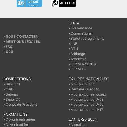
FFRIM
Gouvernance
Commissions
NOUS CONTACTER
Statuts et règlements
MENTIONS LÉGALES
LNF
FAQ
DTN
CGU
Arbitrage
Académie
FFRIM AWARDS
FFRIM TV
COMPÉTITIONS
ÉQUIPES NATIONALES
Super D1
Mourabitounes
Clubs
Dernière sélection
Buteurs
Mourabitounes locaux
Super D2
Mourabitounes U-23
Coupe du Président
Mourabitounes U-20
Mourabitounes U-17
FORMATIONS
CAN U-20 2021
Devenir entraîneur
Devenir arbitre
Actualités