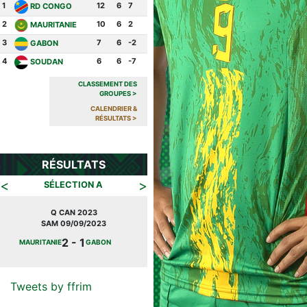
1
12
6
7
RD CONGO
2
10
6
2
MAURITANIE
3
7
6
-2
GABON
4
6
6
-7
SOUDAN
CLASSEMENT DES
GROUPES
>
CALENDRIER &
RÉSULTATS
>
RÉSULTATS
<
>
SÉLECTION A
Q CAN 2023
JOURNÉE FIFA
SAM 09/09/2023
MAR 27/09/2022
2 - 1
2 -
MAURITANIE
GABON
MAURITANIE
CONGO
0
Tweets by ffrim