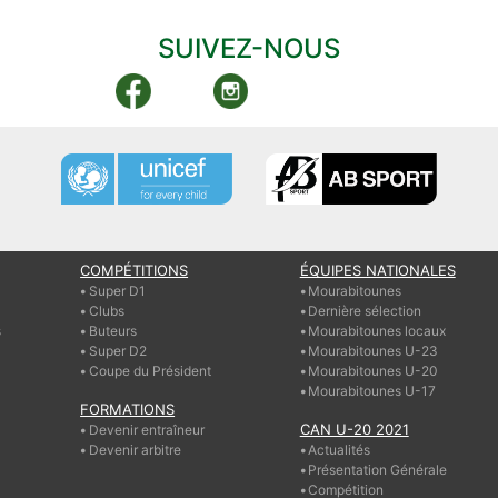
SUIVEZ-NOUS
COMPÉTITIONS
ÉQUIPES NATIONALES
Super D1
Mourabitounes
Clubs
Dernière sélection
s
Buteurs
Mourabitounes locaux
Super D2
Mourabitounes U-23
Coupe du Président
Mourabitounes U-20
Mourabitounes U-17
FORMATIONS
CAN U-20 2021
Devenir entraîneur
Devenir arbitre
Actualités
Présentation Générale