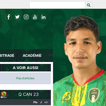
BITRAGE
ACADÉMIE
A VOIR AUSSI
Pas d'articles.
Q CAN 23
Pts
J
+/-