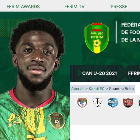
FFRIM AWARDS
FFRIM TV
PRESSE
FÉDÉR
DE FO
DE LA 
CAN U-20 2021
FFRI
Accueil
>
Kaedi FC
> Sountou Boiro