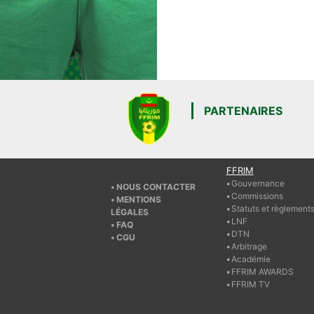
PARTENAIRES
FFRIM
Gouvernance
NOUS CONTACTER
Commissions
MENTIONS
Statuts et règlement
LÉGALES
LNF
FAQ
DTN
CGU
Arbitrage
Académie
FFRIM AWARDS
FFRIM TV