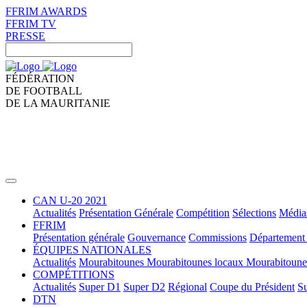
FFRIM AWARDS
FFRIM TV
PRESSE
FÉDÉRATION
DE FOOTBALL
DE LA MAURITANIE
CAN U-20 2021
Actualités
Présentation Générale
Compétition
Sélections
Média
FFRIM
Présentation générale
Gouvernance
Commissions
Département 
ÉQUIPES NATIONALES
Actualités
Mourabitounes
Mourabitounes locaux
Mourabitoun
COMPÉTITIONS
Actualités
Super D1
Super D2
Régional
Coupe du Président
Su
DTN