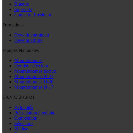
Buteurs
Super D2
Coupe du Président
Formations
Devenir entraîneur
Devenir arbitre
Équipes Nationales
Mourabitounes
Dernière sélection
Mourabitounes locaux
Mourabitounes U-23
Mourabitounes U-20
Mourabitounes U-17
CAN U-20 2021
Actualités
Présentation Générale
Compétition
Sélections
Médias