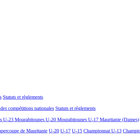
s
Statuts et règlements
des compétitions nationales
Statuts et règlements
es U-23
Mourabitounes U-20
Mourabitounes U-17
Mauritanie (Dames)
percoupe de Mauritanie
U-20
U-17
U-15
Championnat U-13
Champio