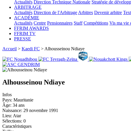
Actualités
Direction Technique Nationale
Stratégie de dévelop
ARBITRAGE
Actualités
Direction de l'Arbitrage
Arbitres
Devenir arbitre
Text
ACADÉMIE
Actualités
Centre
Pensionnaires
Staff
Compétitions
Vis ma vie
FFRIM AWARDS
FFRIM TV
PRESSE
Accueil
>
Kaedi FC
> Alhousseinou Ndiaye
Alhousseinou Ndiaye
Infos
Pays:
Mauritanie
Âge:
34 ans
Naissance:
29 novembre 1991
Lieu:
Atar
Sélections:
0
Caractéristiques