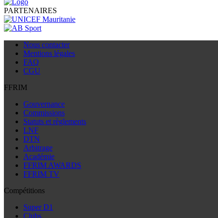
PARTENAIRES
Nous contacter
Mentions légales
FAQ
CGU
FFRIM
Gouvernance
Commissions
Statuts et règlements
LNF
DTN
Arbitrage
Académie
FFRIM AWARDS
FFRIM TV
Compétitions
Super D1
Clubs