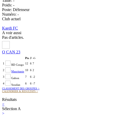
Taille:
-
Poids:
-
Poste:
Défenseur
Numéro:
-
Club actuel
Kaedi FC
A voir aussi
Pas d'articles.
Q CAN 23
Pts
J
+/-
1
12
6
7
RD Congo
2
10
6
2
Mauritanie
3
7
6
-2
Gabon
4
6
6
-7
Soudan
CLASSEMENT DES GROUPES
>
CALENDRIER & RÉSULTATS
>
Résultats
<
Sélection A
>