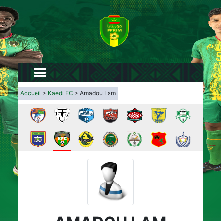
Accueil
>
Kaedi FC
> Amadou Lam