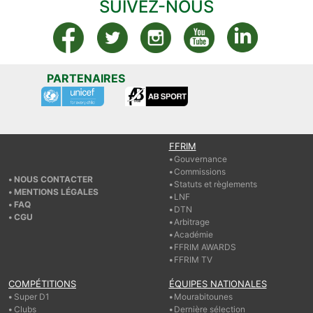
SUIVEZ-NOUS
PARTENAIRES
FFRIM
Gouvernance
Commissions
NOUS CONTACTER
Statuts et règlements
MENTIONS LÉGALES
LNF
FAQ
DTN
CGU
Arbitrage
Académie
FFRIM AWARDS
FFRIM TV
COMPÉTITIONS
ÉQUIPES NATIONALES
Super D1
Mourabitounes
Clubs
Dernière sélection