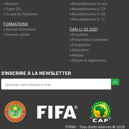
Buteurs
Mourabitounes locaux
Super D2
Mourabitounes U-23
Coupe du Président
Mourabitounes U-20
Mourabitounes U-17
FORMATIONS
CAN U-20 2021
Devenir entraîneur
Devenir arbitre
Actualités
Présentation Générale
Compétition
Sélections
Médias
Statuts et règlements
S'INSCRIRE À LA NEWSLETTER
FFRIM - Tous droits réservés © 2026