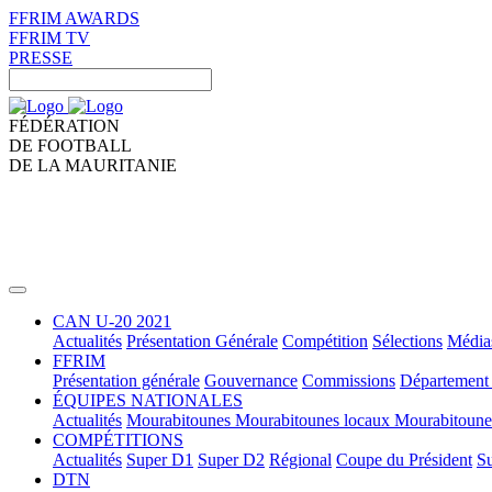
FFRIM AWARDS
FFRIM TV
PRESSE
FÉDÉRATION
DE FOOTBALL
DE LA MAURITANIE
CAN U-20 2021
Actualités
Présentation Générale
Compétition
Sélections
Média
FFRIM
Présentation générale
Gouvernance
Commissions
Département 
ÉQUIPES NATIONALES
Actualités
Mourabitounes
Mourabitounes locaux
Mourabitoun
COMPÉTITIONS
Actualités
Super D1
Super D2
Régional
Coupe du Président
Su
DTN