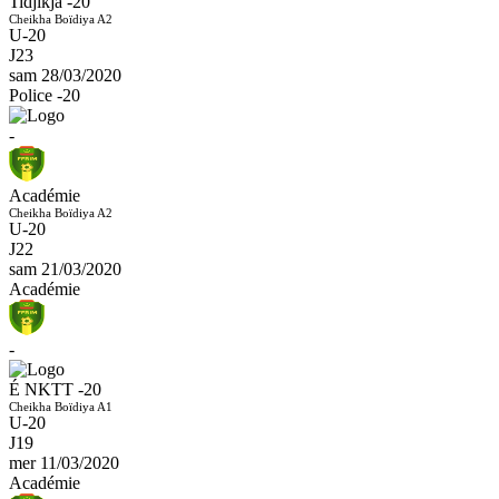
Tidjikja -20
Cheikha Boïdiya A2
U-20
J23
sam 28/03/2020
Police -20
-
Académie
Cheikha Boïdiya A2
U-20
J22
sam 21/03/2020
Académie
-
É NKTT -20
Cheikha Boïdiya A1
U-20
J19
mer 11/03/2020
Académie