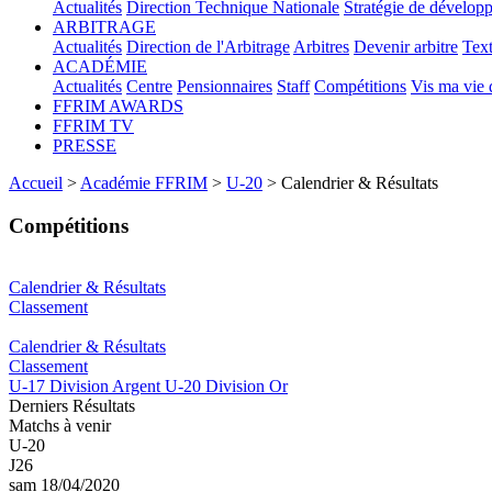
Actualités
Direction Technique Nationale
Stratégie de dévelop
ARBITRAGE
Actualités
Direction de l'Arbitrage
Arbitres
Devenir arbitre
Text
ACADÉMIE
Actualités
Centre
Pensionnaires
Staff
Compétitions
Vis ma vie
FFRIM AWARDS
FFRIM TV
PRESSE
Accueil
>
Académie FFRIM
>
U-20
> Calendrier & Résultats
Compétitions
Calendrier & Résultats
Classement
Calendrier & Résultats
Classement
U-17 Division Argent
U-20 Division Or
Derniers Résultats
Matchs à venir
U-20
J26
sam 18/04/2020