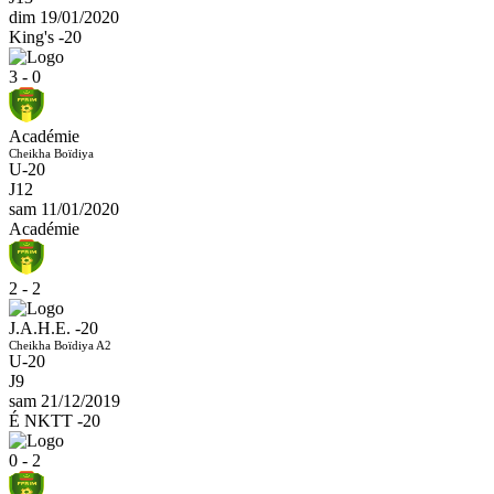
dim 19/01/2020
King's -20
3 - 0
Académie
Cheikha Boïdiya
U-20
J12
sam 11/01/2020
Académie
2 - 2
J.A.H.E. -20
Cheikha Boïdiya A2
U-20
J9
sam 21/12/2019
É NKTT -20
0 - 2