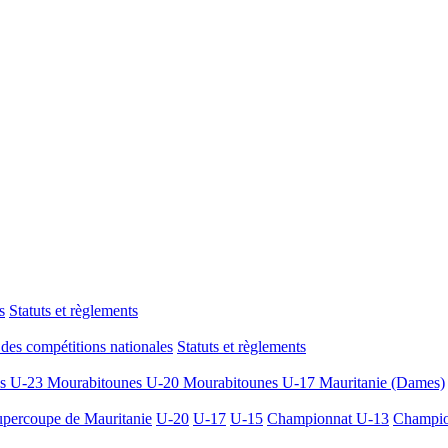
s
Statuts et règlements
des compétitions nationales
Statuts et règlements
es U-23
Mourabitounes U-20
Mourabitounes U-17
Mauritanie (Dames)
percoupe de Mauritanie
U-20
U-17
U-15
Championnat U-13
Champio