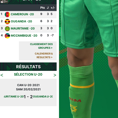
Pts
J
+/-
1
9
3
5
CAMEROUN -20
2
6
3
2
OUGANDA -20
3
3
3
0
MAURITANIE -20
4
0
3
-7
MOZAMBIQUE -20
CLASSEMENT DES
GROUPES
>
CALENDRIER &
RÉSULTATS
>
RÉSULTATS
<
>
SÉLECTION U-20
CAN U-20 2021
JOURNÉE FIFA
SAM 20/02/2021
SAM 10/10/2020
1 - 2
3 - 1
MAURITANIE U-20
OUGANDA U-20
MAROC U-20
MAURITANIE U-20