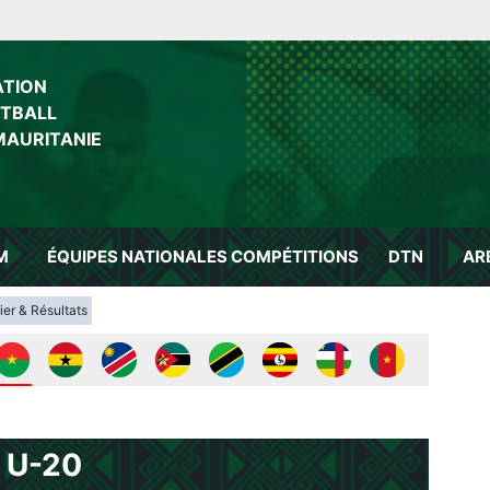
ATION
OTBALL
MAURITANIE
M
ÉQUIPES NATIONALES
COMPÉTITIONS
DTN
AR
er & Résultats
 U-20