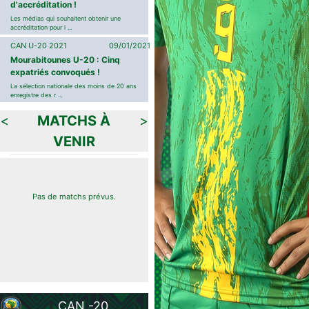
d'accréditation !
Les médias qui souhaitent obtenir une
accréditation pour l ...
CAN U-20 2021
09/01/2021
Mourabitounes U-20 : Cinq
expatriés convoqués !
La sélection nationale des moins de 20 ans
enregistre des r ...
<
MATCHS À
>
VENIR
Pas de matchs prévus.
CAN -20