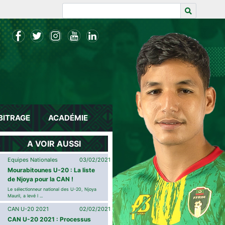
BITRAGE
ACADÉMIE
A VOIR AUSSI
Equipes Nationales
03/02/2021
Mourabitounes U-20 : La liste
de Njoya pour la CAN !
Le sélectionneur national des U-20, Njoya
Mauril, a levé l ...
CAN U-20 2021
02/02/2021
CAN U-20 2021 : Processus