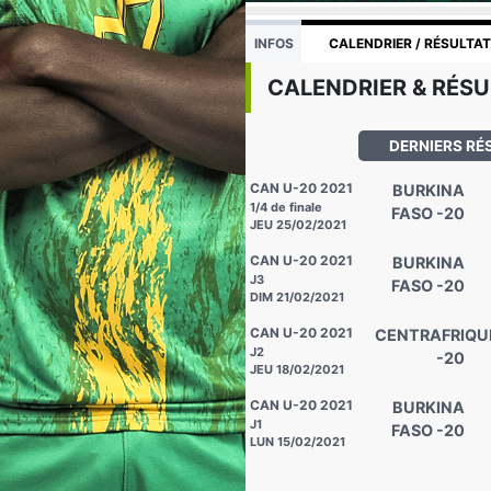
INFOS
CALENDRIER / RÉSULTA
CALENDRIER & RÉSU
DERNIERS RÉ
CAN U-20 2021
BURKINA
1/4 de finale
FASO -20
JEU 25/02/2021
CAN U-20 2021
BURKINA
J3
FASO -20
DIM 21/02/2021
CAN U-20 2021
CENTRAFRIQU
J2
-20
JEU 18/02/2021
CAN U-20 2021
BURKINA
J1
FASO -20
LUN 15/02/2021