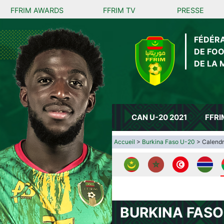
FFRIM AWARDS
FFRIM TV
PRESSE
FÉDÉR
DE FO
DE LA 
CAN U-20 2021
FFRI
Accueil
>
Burkina Faso U-20
> Calendri
BURKINA FASO