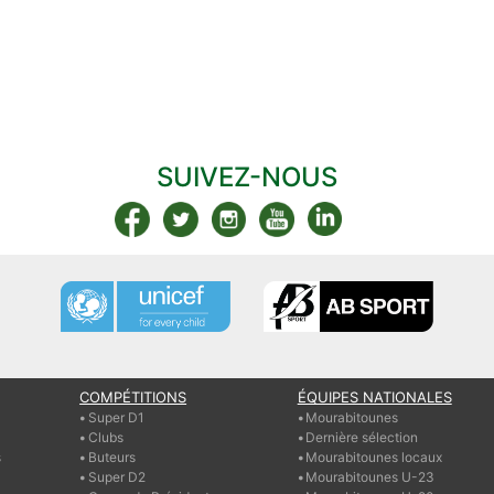
SUIVEZ-NOUS
COMPÉTITIONS
ÉQUIPES NATIONALES
Super D1
Mourabitounes
Clubs
Dernière sélection
s
Buteurs
Mourabitounes locaux
Super D2
Mourabitounes U-23