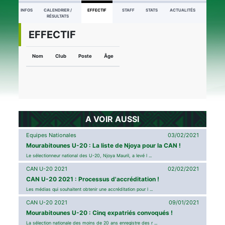
INFOS
CALENDRIER /
EFFECTIF
STAFF
STATS
ACTUALITÉS
RÉSULTATS
EFFECTIF
Nom
Club
Poste
Âge
A VOIR AUSSI
Equipes Nationales
03/02/2021
Mourabitounes U-20 : La liste de Njoya pour la CAN !
Le sélectionneur national des U-20, Njoya Mauril, a levé l ...
CAN U-20 2021
02/02/2021
CAN U-20 2021 : Processus d'accréditation !
Les médias qui souhaitent obtenir une accréditation pour l ...
CAN U-20 2021
09/01/2021
Mourabitounes U-20 : Cinq expatriés convoqués !
La sélection nationale des moins de 20 ans enregistre des r ...