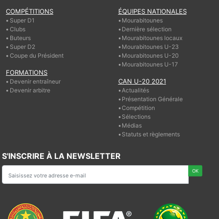
COMPÉTITIONS
ÉQUIPES NATIONALES
Super D1
Mourabitounes
Clubs
Dernière sélection
Buteurs
Mourabitounes locaux
Super D2
Mourabitounes U-23
Coupe du Président
Mourabitounes U-20
Mourabitounes U-17
FORMATIONS
CAN U-20 2021
Devenir entraîneur
Devenir arbitre
Actualités
Présentation Générale
Compétition
Sélections
Médias
Statuts et règlements
S'INSCRIRE À LA NEWSLETTER