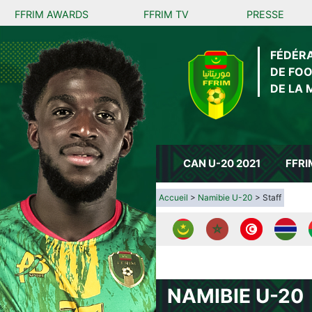
FFRIM AWARDS
FFRIM TV
PRESSE
FÉDÉR
DE FO
DE LA 
CAN U-20 2021
FFRI
Accueil
>
Namibie U-20
> Staff
NAMIBIE U-20