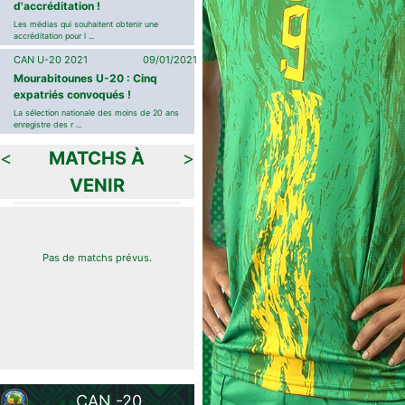
d'accréditation !
Les médias qui souhaitent obtenir une
accréditation pour l ...
CAN U-20 2021
09/01/2021
Mourabitounes U-20 : Cinq
expatriés convoqués !
La sélection nationale des moins de 20 ans
enregistre des r ...
<
MATCHS À
>
VENIR
Pas de matchs prévus.
CAN -20