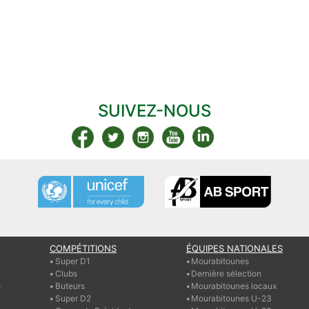
SUIVEZ-NOUS
COMPÉTITIONS
ÉQUIPES NATIONALES
Super D1
Mourabitounes
Clubs
Dernière sélection
s
Buteurs
Mourabitounes locaux
Super D2
Mourabitounes U-23