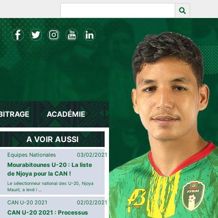
BITRAGE
ACADÉMIE
A VOIR AUSSI
Equipes Nationales
03/02/2021
Mourabitounes U-20 : La liste
de Njoya pour la CAN !
Le sélectionneur national des U-20, Njoya
Mauril, a levé l ...
CAN U-20 2021
02/02/2021
CAN U-20 2021 : Processus