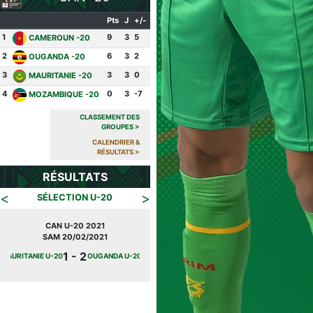
Pts
J
+/-
1
9
3
5
CAMEROUN -20
2
6
3
2
OUGANDA -20
3
3
3
0
MAURITANIE -20
4
0
3
-7
MOZAMBIQUE -20
CLASSEMENT DES
GROUPES
>
CALENDRIER &
RÉSULTATS
>
RÉSULTATS
<
>
SÉLECTION U-20
CAN U-20 2021
JOURNÉE FIFA
SAM 20/02/2021
SAM 10/10/2020
1 - 2
3 - 1
MAURITANIE U-20
OUGANDA U-20
MAROC U-20
MAURITANIE U-20