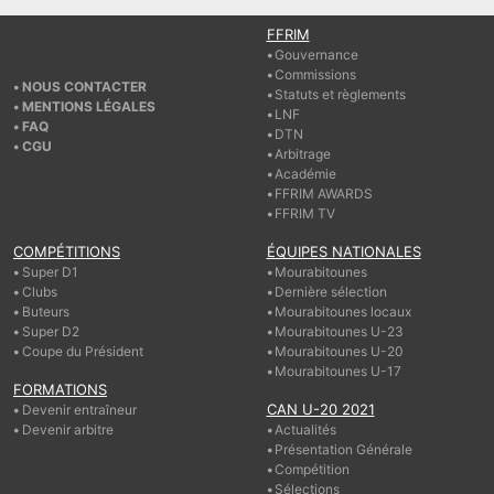
FFRIM
Gouvernance
Commissions
NOUS CONTACTER
Statuts et règlements
MENTIONS LÉGALES
LNF
FAQ
DTN
CGU
Arbitrage
Académie
FFRIM AWARDS
FFRIM TV
COMPÉTITIONS
ÉQUIPES NATIONALES
Super D1
Mourabitounes
Clubs
Dernière sélection
Buteurs
Mourabitounes locaux
Super D2
Mourabitounes U-23
Coupe du Président
Mourabitounes U-20
Mourabitounes U-17
FORMATIONS
CAN U-20 2021
Devenir entraîneur
Devenir arbitre
Actualités
Présentation Générale
Compétition
Sélections