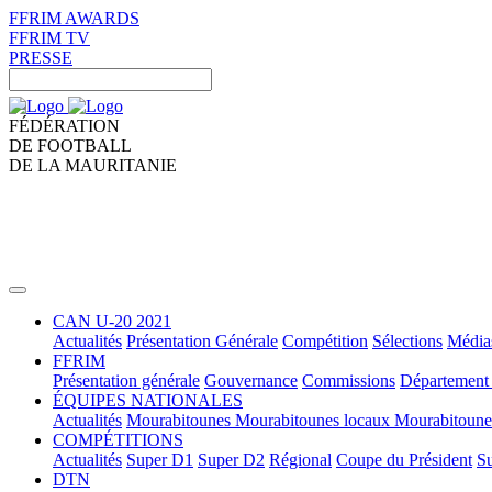
FFRIM AWARDS
FFRIM TV
PRESSE
FÉDÉRATION
DE FOOTBALL
DE LA MAURITANIE
CAN U-20 2021
Actualités
Présentation Générale
Compétition
Sélections
Média
FFRIM
Présentation générale
Gouvernance
Commissions
Département 
ÉQUIPES NATIONALES
Actualités
Mourabitounes
Mourabitounes locaux
Mourabitoun
COMPÉTITIONS
Actualités
Super D1
Super D2
Régional
Coupe du Président
Su
DTN