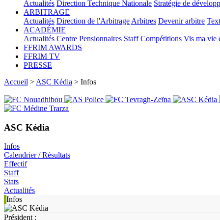
Actualités
Direction Technique Nationale
Stratégie de dévelop
ARBITRAGE
Actualités
Direction de l'Arbitrage
Arbitres
Devenir arbitre
Text
ACADÉMIE
Actualités
Centre
Pensionnaires
Staff
Compétitions
Vis ma vie
FFRIM AWARDS
FFRIM TV
PRESSE
Accueil
>
ASC Kédia
> Infos
ASC Kédia
Infos
Calendrier / Résultats
Effectif
Staff
Stats
Actualités
Infos
Président :