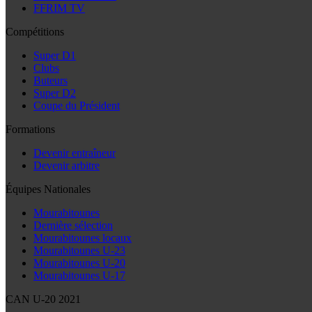
FFRIM TV
Compétitions
Super D1
Clubs
Buteurs
Super D2
Coupe du Président
Formations
Devenir entraîneur
Devenir arbitre
Équipes Nationales
Mourabitounes
Dernière sélection
Mourabitounes locaux
Mourabitounes U-23
Mourabitounes U-20
Mourabitounes U-17
CAN U-20 2021