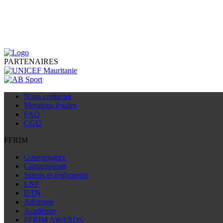
PARTENAIRES
Nous contacter
Mentions légales
FAQ
CGU
FFRIM
Gouvernance
Commissions
Statuts et règlements
LNF
DTN
Arbitrage
Académie
FFRIM AWARDS