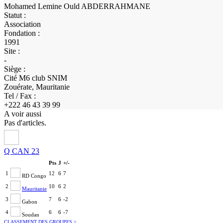
Mohamed Lemine Ould ABDERRAHMANE
Statut :
Association
Fondation :
1991
Site :
-
Siège :
Cité M6 club SNIM
Zouérate, Mauritanie
Tel / Fax :
+222 46 43 39 99
A voir aussi
Pas d'articles.
Q CAN 23
Pts
J
+/-
1
12
6
7
RD Congo
2
10
6
2
Mauritanie
3
7
6
-2
Gabon
4
6
6
-7
Soudan
CLASSEMENT DES GROUPES
>