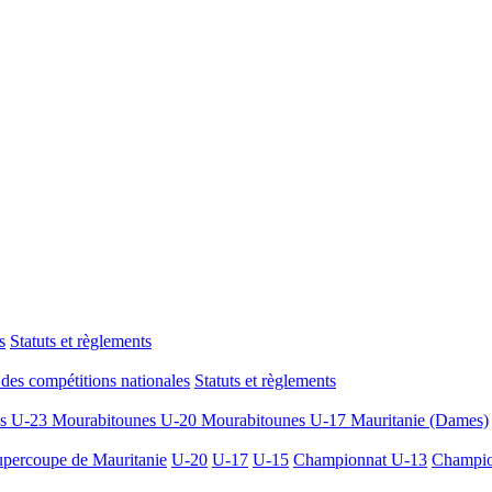
s
Statuts et règlements
des compétitions nationales
Statuts et règlements
es U-23
Mourabitounes U-20
Mourabitounes U-17
Mauritanie (Dames)
percoupe de Mauritanie
U-20
U-17
U-15
Championnat U-13
Champio