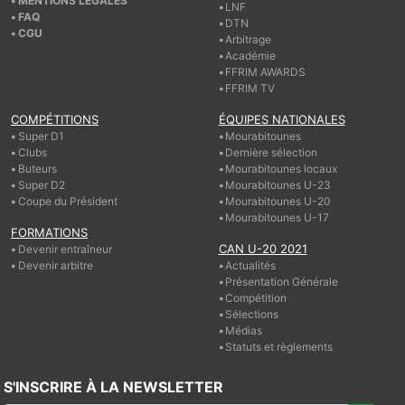
MENTIONS LÉGALES
LNF
FAQ
DTN
CGU
Arbitrage
Académie
FFRIM AWARDS
FFRIM TV
COMPÉTITIONS
ÉQUIPES NATIONALES
Super D1
Mourabitounes
Clubs
Dernière sélection
Buteurs
Mourabitounes locaux
Super D2
Mourabitounes U-23
Coupe du Président
Mourabitounes U-20
Mourabitounes U-17
FORMATIONS
CAN U-20 2021
Devenir entraîneur
Devenir arbitre
Actualités
Présentation Générale
Compétition
Sélections
Médias
Statuts et règlements
S'INSCRIRE À LA NEWSLETTER