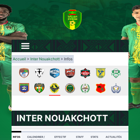
Accueil
>
Inter Nouakchott
> Infos
INTER NOUAKCHOTT
INFOS
CALENDRIER /
EFFECTIF
STAFF
STATS
ACTUALITÉS