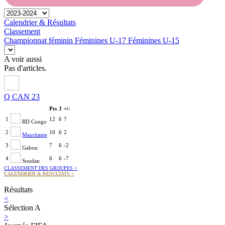
Calendrier & Résultats
Classement
Championnat féminin
Féminines U-17
Féminines U-15
A voir aussi
Pas d'articles.
Q CAN 23
Pts
J
+/-
1
12
6
7
RD Congo
2
10
6
2
Mauritanie
3
7
6
-2
Gabon
4
6
6
-7
Soudan
CLASSEMENT DES GROUPES
>
CALENDRIER & RÉSULTATS
>
Résultats
<
Sélection A
>