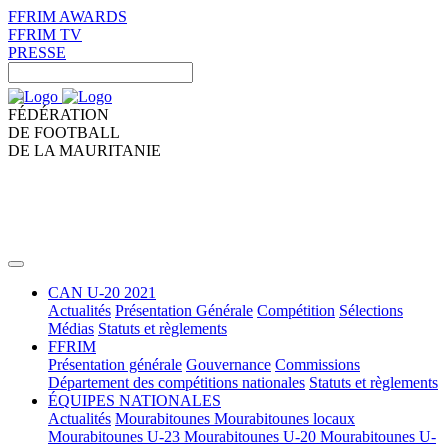
FFRIM AWARDS
FFRIM TV
PRESSE
FÉDÉRATION
DE FOOTBALL
DE LA MAURITANIE
CAN U-20 2021
Actualités
Présentation Générale
Compétition
Sélections
Médias
Statuts et règlements
FFRIM
Présentation générale
Gouvernance
Commissions
Département des compétitions nationales
Statuts et règlements
ÉQUIPES NATIONALES
Actualités
Mourabitounes
Mourabitounes locaux
Mourabitounes U-23
Mourabitounes U-20
Mourabitounes U-