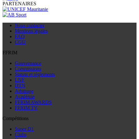
PARTENAIRES
Nous contacter
Mentions légales
FAQ
CGU
FFRIM
Gouvernance
Commissions
Statuts et règlements
LNF
DTN
Arbitrage
Académie
FFRIM AWARDS
FFRIM TV
Compétitions
Super D1
Clubs