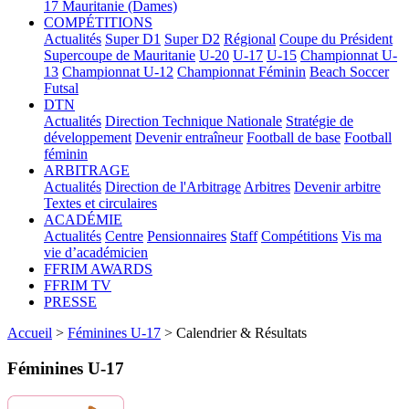
17
Mauritanie (Dames)
COMPÉTITIONS
Actualités
Super D1
Super D2
Régional
Coupe du Président
Supercoupe de Mauritanie
U-20
U-17
U-15
Championnat U-
13
Championnat U-12
Championnat Féminin
Beach Soccer
Futsal
DTN
Actualités
Direction Technique Nationale
Stratégie de
développement
Devenir entraîneur
Football de base
Football
féminin
ARBITRAGE
Actualités
Direction de l'Arbitrage
Arbitres
Devenir arbitre
Textes et circulaires
ACADÉMIE
Actualités
Centre
Pensionnaires
Staff
Compétitions
Vis ma
vie d’académicien
FFRIM AWARDS
FFRIM TV
PRESSE
Accueil
>
Féminines U-17
> Calendrier & Résultats
Féminines U-17