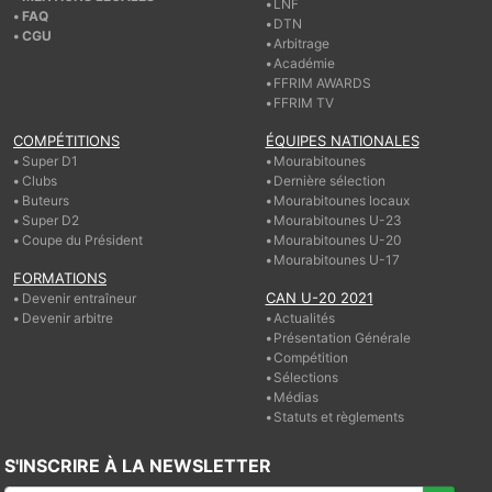
LNF
FAQ
DTN
CGU
Arbitrage
Académie
FFRIM AWARDS
FFRIM TV
COMPÉTITIONS
ÉQUIPES NATIONALES
Super D1
Mourabitounes
Clubs
Dernière sélection
Buteurs
Mourabitounes locaux
Super D2
Mourabitounes U-23
Coupe du Président
Mourabitounes U-20
Mourabitounes U-17
FORMATIONS
CAN U-20 2021
Devenir entraîneur
Devenir arbitre
Actualités
Présentation Générale
Compétition
Sélections
Médias
Statuts et règlements
S'INSCRIRE À LA NEWSLETTER