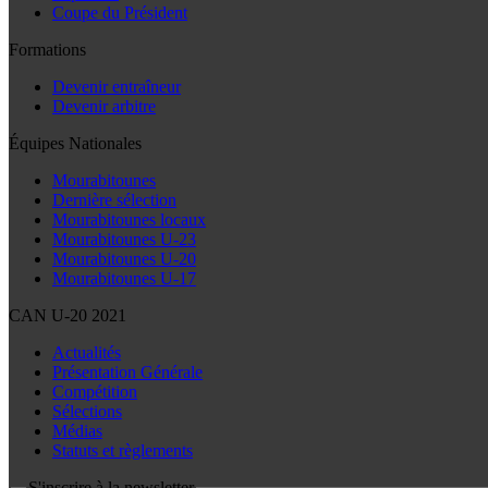
Coupe du Président
Formations
Devenir entraîneur
Devenir arbitre
Équipes Nationales
Mourabitounes
Dernière sélection
Mourabitounes locaux
Mourabitounes U-23
Mourabitounes U-20
Mourabitounes U-17
CAN U-20 2021
Actualités
Présentation Générale
Compétition
Sélections
Médias
Statuts et règlements
S'inscrire à la newsletter