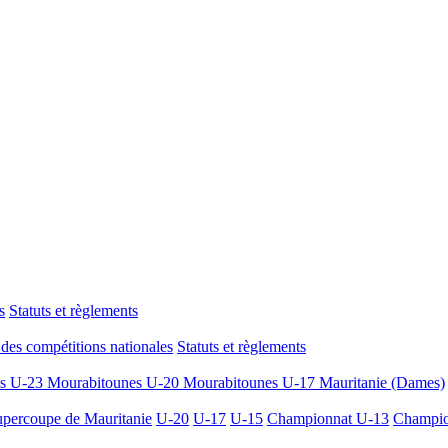
s
Statuts et règlements
des compétitions nationales
Statuts et règlements
es U-23
Mourabitounes U-20
Mourabitounes U-17
Mauritanie (Dames)
percoupe de Mauritanie
U-20
U-17
U-15
Championnat U-13
Champio