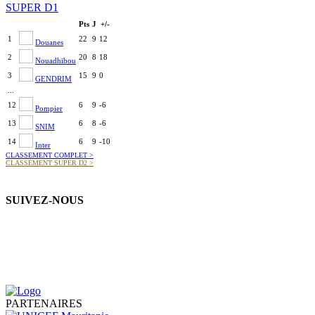
SUPER D1
Pts
J
+/-
1
22
9
12
Douanes
2
20
8
18
Nouadhibou
3
15
9
0
GENDRIM
...
12
6
9
-6
Pompier
13
6
8
-6
SNIM
14
6
9
-10
Inter
CLASSEMENT COMPLET
>
CLASSEMENT SUPER D2
>
SUIVEZ-NOUS
PARTENAIRES