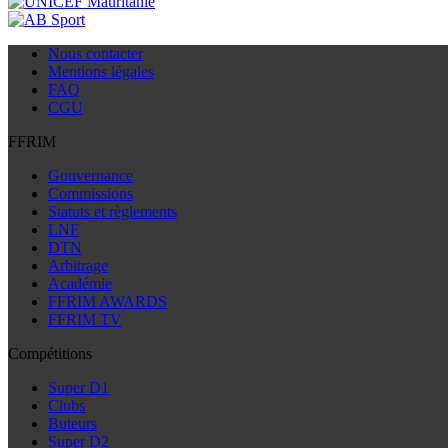
Nous contacter
Mentions légales
FAQ
CGU
FFRIM
Gouvernance
Commissions
Statuts et règlements
LNF
DTN
Arbitrage
Académie
FFRIM AWARDS
FFRIM TV
Compétitions
Super D1
Clubs
Buteurs
Super D2