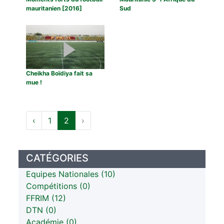
mauritanien [2016]
Sud
Cheikha Boïdiya fait sa
mue !
‹
1
2
›
CATÉGORIES
Equipes Nationales (10)
Compétitions (0)
FFRIM (12)
DTN (0)
Académie (0)