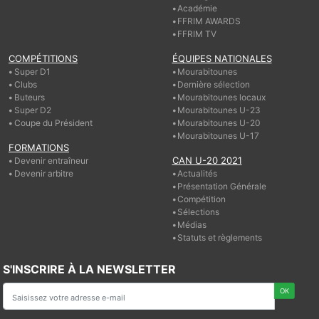
Académie
FFRIM AWARDS
FFRIM TV
COMPÉTITIONS
ÉQUIPES NATIONALES
Super D1
Mourabitounes
Clubs
Dernière sélection
Buteurs
Mourabitounes locaux
Super D2
Mourabitounes U-23
Coupe du Président
Mourabitounes U-20
Mourabitounes U-17
FORMATIONS
CAN U-20 2021
Devenir entraîneur
Devenir arbitre
Actualités
Présentation Générale
Compétition
Sélections
Médias
Statuts et règlements
S'INSCRIRE À LA NEWSLETTER