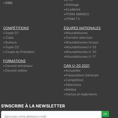
CGU
Arbitrage
Académie
FFRIM AWARDS
FFRIM TV
COMPÉTITIONS
ÉQUIPES NATIONALES
Super D1
Mourabitounes
Clubs
Dernière sélection
Buteurs
Mourabitounes locaux
Super D2
Mourabitounes U-23
Coupe du Président
Mourabitounes U-20
Mourabitounes U-17
FORMATIONS
CAN U-20 2021
Devenir entraîneur
Devenir arbitre
Actualités
Présentation Générale
Compétition
Sélections
Médias
Statuts et règlements
S'INSCRIRE À LA NEWSLETTER