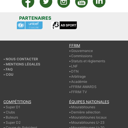
PARTENAIRES
FFRIM
Gouvernance
Commissions
NOUS CONTACTER
Statuts et règlements
MENTIONS LÉGALES
LNF
FAQ
DTN
CGU
Arbitrage
Académie
FFRIM AWARDS
FFRIM TV
COMPÉTITIONS
ÉQUIPES NATIONALES
Super D1
Mourabitounes
Clubs
Dernière sélection
Buteurs
Mourabitounes locaux
Super D2
Mourabitounes U-23
Coupe du Président
Mourabitounes U-20