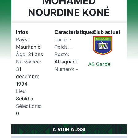
MOHAMED
NOURDINE KONÉ
Infos
Caractéristiques
Club actuel
Pays:
Taille:
-
Mauritanie
Poids:
-
Âge:
31 ans
Poste:
Naissance:
Attaquant
AS Garde
31
Numéro:
-
décembre
1994
Lieu:
Sebkha
Sélections:
0
A VOIR AUSSI