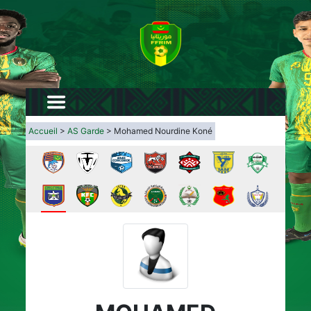
Accueil
>
AS Garde
> Mohamed Nourdine Koné