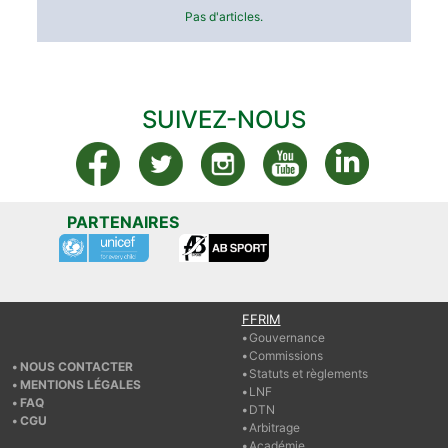
Pas d'articles.
SUIVEZ-NOUS
PARTENAIRES
FFRIM
Gouvernance
Commissions
NOUS CONTACTER
Statuts et règlements
MENTIONS LÉGALES
LNF
FAQ
DTN
CGU
Arbitrage
Académie