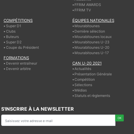
FFRIM AWARDS
FFRIM TV
COMPÉTITIONS
ÉQUIPES NATIONALES
Super D1
Mourabitounes
Clubs
Dernière sélection
Buteurs
Mourabitounes locaux
Super D2
Mourabitounes U-23
Coupe du Président
Mourabitounes U-20
Mourabitounes U-17
FORMATIONS
CAN U-20 2021
Devenir entraîneur
Devenir arbitre
Actualités
Présentation Générale
Compétition
Sélections
Médias
Statuts et règlements
S'INSCRIRE À LA NEWSLETTER