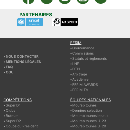
PARTENAIRES
FFRIM
Gouvernance
Commissions
NOUS CONTACTER
Statuts et règlements
MENTIONS LÉGALES
LNF
FAQ
DTN
CGU
Arbitrage
Académie
FFRIM AWARDS
FFRIM TV
COMPÉTITIONS
ÉQUIPES NATIONALES
Super D1
Mourabitounes
Clubs
Dernière sélection
Buteurs
Mourabitounes locaux
Super D2
Mourabitounes U-23
Coupe du Président
Mourabitounes U-20