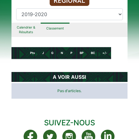
Calendrier &
Classement
Résultats
Pts
J
G
N
P
BP
BC
+/-
A VOIR AUSSI
Pas d'articles.
SUIVEZ-NOUS