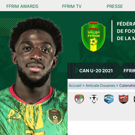
FFRIM AWARDS
FFRIM TV
PRESSE
FÉDÉR
DE FO
DE LA 
CAN U-20 2021
FFRI
Accueil
>
Amicale Douanes
> Calendrie