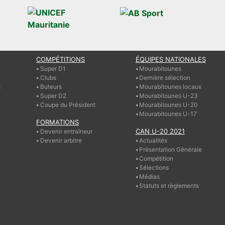
COMPÉTITIONS
ÉQUIPES NATIONALES
Super D1
Mourabitounes
Clubs
Dernière sélection
s
Buteurs
Mourabitounes locaux
Super D2
Mourabitounes U-23
Coupe du Président
Mourabitounes U-20
Mourabitounes U-17
FORMATIONS
CAN U-20 2021
Devenir entraîneur
Devenir arbitre
Actualités
Présentation Générale
Compétition
Sélections
Médias
Statuts et règlements