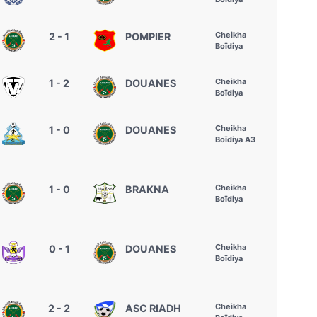
Cheikha
2 - 1
POMPIER
Boïdiya
Cheikha
1 - 2
DOUANES
Boïdiya
Cheikha
1 - 0
DOUANES
Boïdiya A3
Cheikha
1 - 0
BRAKNA
Boïdiya
Cheikha
0 - 1
DOUANES
Boïdiya
Cheikha
2 - 2
ASC RIADH