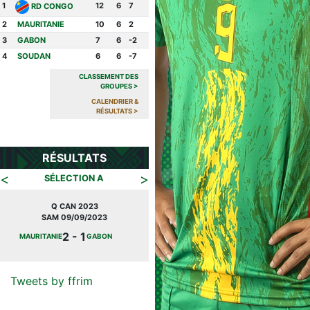
1
12
6
7
RD CONGO
2
MAURITANIE
10
6
2
3
GABON
7
6
-2
4
SOUDAN
6
6
-7
CLASSEMENT DES
GROUPES
>
CALENDRIER &
RÉSULTATS
>
RÉSULTATS
<
>
SÉLECTION A
JOURNÉE FIFA
MAR 27/09/2022
2 -
MAURITANIE
CONGO
0
Tweets by ffrim