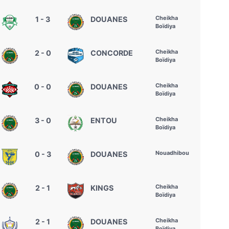
Cheikha
1 - 3
DOUANES
Boïdiya
Cheikha
2 - 0
CONCORDE
Boïdiya
Cheikha
0 - 0
DOUANES
Boïdiya
Cheikha
3 - 0
ENTOU
Boïdiya
Nouadhibou
0 - 3
DOUANES
Cheikha
2 - 1
KINGS
Boïdiya
Cheikha
2 - 1
DOUANES
Boïdiya