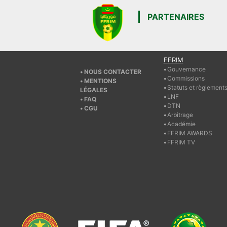
PARTENAIRES
FFRIM
Gouvernance
NOUS CONTACTER
Commissions
MENTIONS
Statuts et règlement
LÉGALES
LNF
FAQ
DTN
CGU
Arbitrage
Académie
FFRIM AWARDS
FFRIM TV