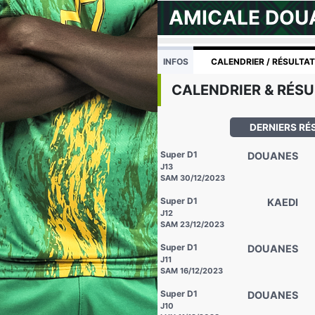
AMICALE DOU
INFOS
CALENDRIER / RÉSULTA
CALENDRIER & RÉSU
DERNIERS RÉ
Super D1
DOUANES
J13
SAM 30/12/2023
Super D1
KAEDI
J12
SAM 23/12/2023
Super D1
DOUANES
J11
SAM 16/12/2023
Super D1
DOUANES
J10