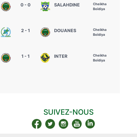
Cheikha
0 - 0
SALAHDINE
Boïdiya
Cheikha
2 - 1
DOUANES
Boïdiya
Cheikha
1 - 1
INTER
Boïdiya
SUIVEZ-NOUS