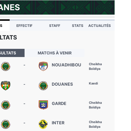
ANES
TS
EFFECTIF
STAFF
STATS
ACTUALITÉS
LTATS
SULTATS
MATCHS À VENIR
Cheikha
-
NOUADHIBOU
Boïdiya
Kaedi
-
DOUANES
Cheikha
-
GARDE
Boïdiya
Cheikha
-
INTER
Boïdiya