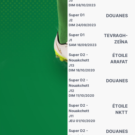
J3
DIM 08/10/2023
Super D1
DOUANES
J2
DIM 24/09/2023
Super D1
TEVRAGH-
J1
ZEÏNA
SAM 16/09/2023
Super D2 -
ÉTOILE
Nouakchott
ARAFAT
J13
DIM 18/10/2020
Super D2 -
DOUANES
Nouakchott
J12
DIM 11/10/2020
Super D2 -
ÉTOILE
Nouakchott
NKTT
J11
JEU 01/10/2020
Super D2 -
DOUANES