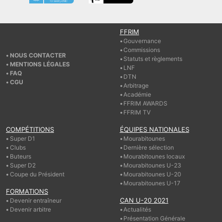
FFRIM
Gouvernance
Commissions
NOUS CONTACTER
Statuts et règlements
MENTIONS LÉGALES
LNF
FAQ
DTN
CGU
Arbitrage
Académie
FFRIM AWARDS
FFRIM TV
COMPÉTITIONS
ÉQUIPES NATIONALES
Super D1
Mourabitounes
Clubs
Dernière sélection
Buteurs
Mourabitounes locaux
Super D2
Mourabitounes U-23
Coupe du Président
Mourabitounes U-20
Mourabitounes U-17
FORMATIONS
CAN U-20 2021
Devenir entraîneur
Devenir arbitre
Actualités
Présentation Générale