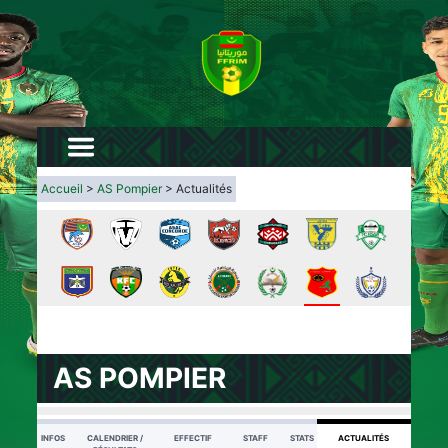
Accueil
>
AS Pompier
> Actualités
AS POMPIER
INFOS
CALENDRIER /
EFFECTIF
STAFF
STATS
ACTUALITÉS