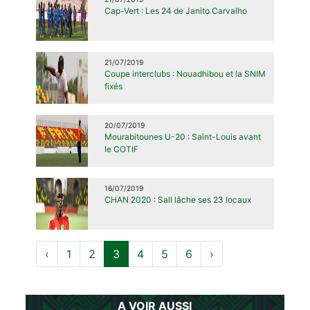
Cap-Vert : Les 24 de Janito Carvalho
21/07/2019
Coupe interclubs : Nouadhibou et la SNIM
fixés
20/07/2019
Mourabitounes U-20 : Saint-Louis avant
le COTIF
16/07/2019
CHAN 2020 : Sall lâche ses 23 locaux
‹
1
2
3
4
5
6
›
A VOIR AUSSI