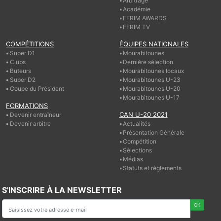
Arbitrage
Académie
FFRIM AWARDS
FFRIM TV
COMPÉTITIONS
ÉQUIPES NATIONALES
Super D1
Mourabitounes
Clubs
Dernière sélection
Buteurs
Mourabitounes locaux
Super D2
Mourabitounes U-23
Coupe du Président
Mourabitounes U-20
Mourabitounes U-17
FORMATIONS
CAN U-20 2021
Devenir entraîneur
Devenir arbitre
Actualités
Présentation Générale
Compétition
Sélections
Médias
Statuts et règlements
S'INSCRIRE À LA NEWSLETTER