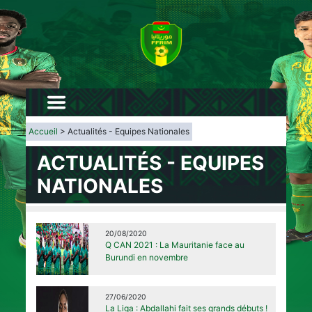
Accueil
> Actualités - Equipes Nationales
ACTUALITÉS - EQUIPES
NATIONALES
20/08/2020
Q CAN 2021 : La Mauritanie face au
Burundi en novembre
27/06/2020
La Liga : Abdallahi fait ses grands débuts !