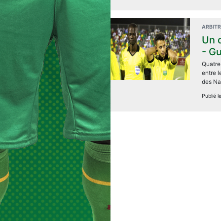
ARBIT
Un 
- G
Quatre 
entre l
des Na
Publié 